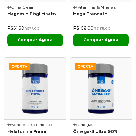
Linha Clean
Vitaminas & Minerais
Magnésio Bisglicinato
Mega Treonato
R$61,60
R$108,00
R$77,00
R$135,00
OFERTA
OFERTA
Sono & Relaxamento
Ômegas
Melatonina Prime
Ômega-3 Ultra 90%