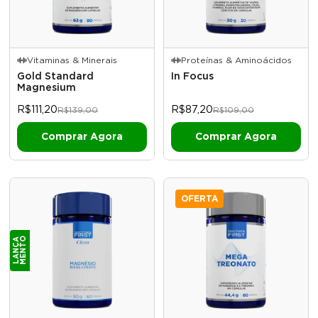
Vitaminas & Minerais
Proteínas & Aminoácidos
Gold Standard
In Focus
Magnesium
R$111,20
R$87,20
R$139,00
R$109,00
OFERTA
O
L
A
N
Ç
A
M
E
N
T