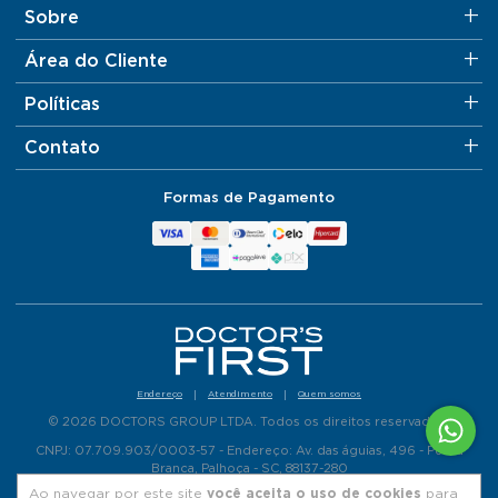
Sobre
Área do Cliente
Políticas
Contato
Formas de Pagamento
Endereço
Atendimento
Quem somos
© 2026 DOCTORS GROUP LTDA. Todos os direitos reservados.
CNPJ: 07.709.903/0003-57 - Endereço: Av. das águias, 496 - Pedra
Branca, Palhoça - SC, 88137-280
Ao navegar por este site
você aceita o uso de cookies
para