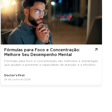
Fórmulas para Foco e Concentração:
Melhore Seu Desempenho Mental
Fórmulas para foco e concentração são métodos e estratégias
que ajudam a aumentar a capacidade de atenção e a eficiência
mental, promovendo um melhor desempenho em tarefas
diárias.
Doctor's First
26 de junho de 2026