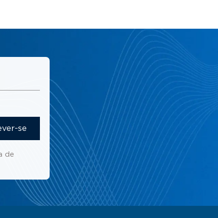
ever-se
a de