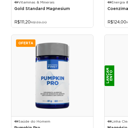
Vitaminas & Minerais
Energia 
Gold Standard Magnesium
Coenzima
R$111,20
R$124,00
R$139,00
OFERTA
L
A
N
Ç
M
E
N
T
A
O
Saúde do Homem
Linha Cl