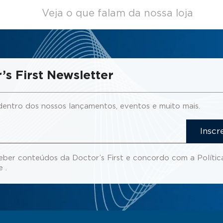
Veja o que falam da nossa loja
’s First Newsletter
dentro dos nossos lançamentos, eventos e muito mais.
Inscr
eber conteúdos da Doctor’s First e concordo com a
Polític
de
.