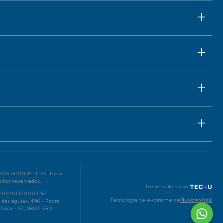
RS GROUP LTDA. Todos
eitos reservados.
Desenvolvido por
.709.903/0003-57 -
Tecnologia de e-commerce
Nuvemshop
 das águias, 496 - Pedra
lhoça - SC, 88137-280