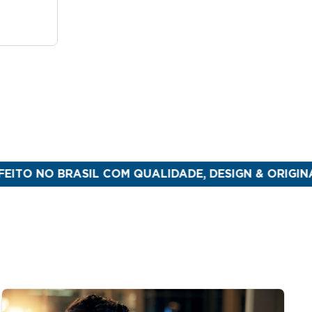
 BRASIL COM QUALIDADE, DESIGN & ORIGINALIDADE
P