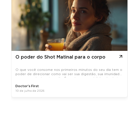
O poder do Shot Matinal para o corpo
O que você consome nos primeiros minutos do seu dia tem o
poder de direcionar como vai ser sua digestão, sua imunidade
e sua energia durante o dia. É por isso que o hábito do shot
matinal, uma dose concentrada de ativos naturais tomada em
Doctor's First
jejum, tem
10 de julho de 2026