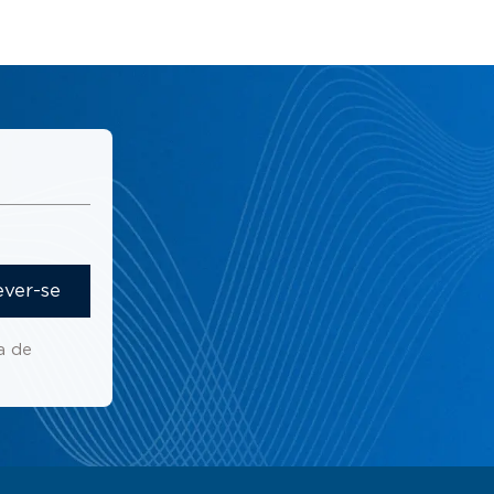
ever-se
a de