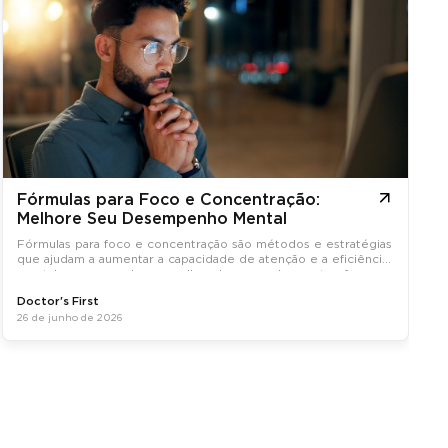
Fórmulas para Foco e Concentração:
Melhore Seu Desempenho Mental
Fórmulas para foco e concentração são métodos e estratégias
que ajudam a aumentar a capacidade de atenção e a eficiência
mental, promovendo um melhor desempenho em tarefas
diárias.
Doctor's First
26 de junho de 2026