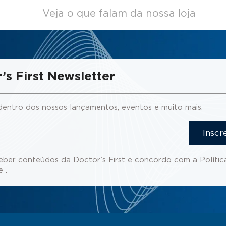
Veja o que falam da nossa loja
’s First Newsletter
dentro dos nossos lançamentos, eventos e muito mais.
Inscr
eber conteúdos da Doctor’s First e concordo com a
Polític
de
.