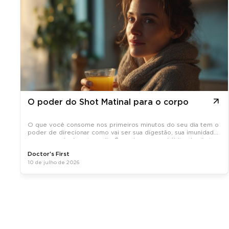
O poder do Shot Matinal para o corpo
O que você consome nos primeiros minutos do seu dia tem o
poder de direcionar como vai ser sua digestão, sua imunidade
e sua energia durante o dia. É por isso que o hábito do shot
matinal, uma dose concentrada de ativos naturais tomada em
Doctor's First
jejum, tem
10 de julho de 2026