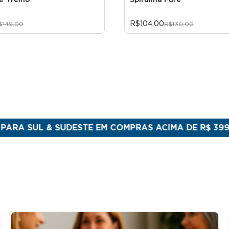
é-Treino
Spirulina Pure
R$104,00
$149,00
R$130,00
L & SUDESTE EM COMPRAS ACIMA DE R$ 399
FEITO N