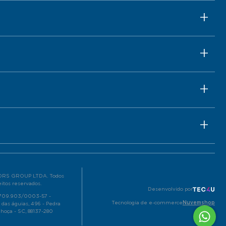
RS GROUP LTDA. Todos
eitos reservados.
Desenvolvido por
.709.903/0003-57 -
Tecnologia de e-commerce
Nuvemshop
 das águias, 496 - Pedra
lhoça - SC, 88137-280